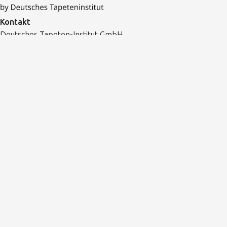
Kontakt
Deutsches Tapeten-Institut GmbH
Breite Str. 27
40213 Düsseldorf
Tel.:
+49 (0) 211 862 864-11
Fax: +49 (0) 211 862 864-13
E-Mail:
info@tapeten.de
Newsroom
Pressemitteilungen und Fotos
Pressekontakt
Folgen Sie uns
LinkedIn
Pinterest
Instagram
YouTube
© Copyright 2026 Deutsches Tapeten-Institut GmbH