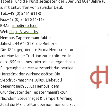
Tapete” und die Künstlertapeten der 50er und 60er Jahre (u.
a. mit Entwürfen von Salvador Dalí).
Tel.:
+49 (0) 5461 811-0
Fax:
+49 (0) 5461 811-115
E-Mail:
info@rasch.de
Web:
https://rasch.de/
Hembus Tapetenmanufaktur
Jahnstr. 44 64401 Groß-Bieberau
Die 1894 gegründete Firma Hembus kann
auf eine lange Tradition zurückblicken. In
den 1950ern konstruierten die legendären
Flugzeugbauer Messerschmitt das heutige
Herzstück der Wirkungsstätte: Die
Siebdruckmaschine Julius. Liebevoll
benannt nach Julius Hembus, dem
Gründervater der Tapetenmanufaktur.
Nachdem Steuernagel & Lampert Anfang
2023 die Manufaktur übernommen und aus