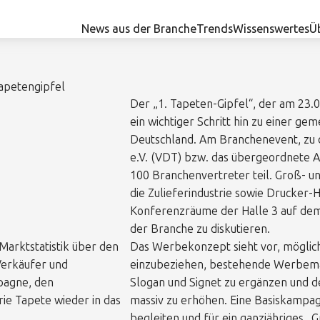
News aus der Branche
Trends
Wissenswertes
Ü
Tapetengipfel
Der „1. Tapeten-Gipfel“, der am 23.05
ein wichtiger Schritt hin zu einer g
Deutschland. Am Branchenevent, zu 
e.V. (VDT) bzw. das übergeordnete 
100 Branchenvertreter teil. Groß- und
die Zulieferindustrie sowie Drucker-H
Konferenzräume der Halle 3 auf dem
der Branche zu diskutieren.
Marktstatistik über den
Das Werbekonzept sieht vor, möglich
Verkäufer und
einzubeziehen, bestehende Werbem
pagne, den
Slogan und Signet zu ergänzen und d
ie Tapete wieder in das
massiv zu erhöhen. Eine Basiskampa
begleiten und für ein ganzjähriges „