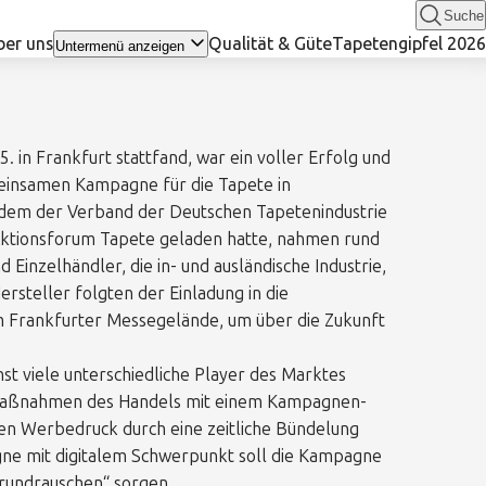
Suche
ber uns
Qualität & Güte
Tapetengipfel 2026
Untermenü anzeigen
. in Frankfurt stattfand, war ein voller Erfolg und
emeinsamen Kampagne für die Tapete in
dem der Verband der Deutschen Tapetenindustrie
Aktionsforum Tapete geladen hatte, nahmen rund
 Einzelhändler, die in- und ausländische Industrie,
ersteller folgten der Einladung in die
 Frankfurter Messegelände, um über die Zukunft
st viele unterschiedliche Player des Marktes
aßnahmen des Handels mit einem Kampagnen-
en Werbedruck durch eine zeitliche Bündelung
gne mit digitalem Schwerpunkt soll die Kampagne
Grundrauschen“ sorgen.