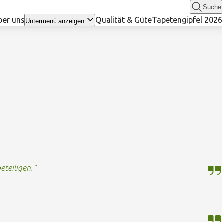
Suche
ber uns
Qualität & Güte
Tapetengipfel 2026
Untermenü anzeigen
eteiligen.