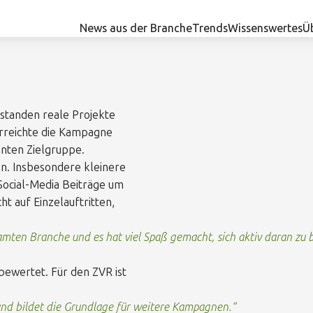
News aus der Branche
Trends
Wissenswertes
Ü
standen reale Projekte
rreichte die Kampagne
anten Zielgruppe.
ion. Insbesondere kleinere
Social-Media Beiträge um
 auf Einzelauftritten,
ten Branche und es hat viel Spaß gemacht, sich aktiv daran zu b
bewertet. Für den ZVR ist
nd bildet die Grundlage für weitere Kampagnen.