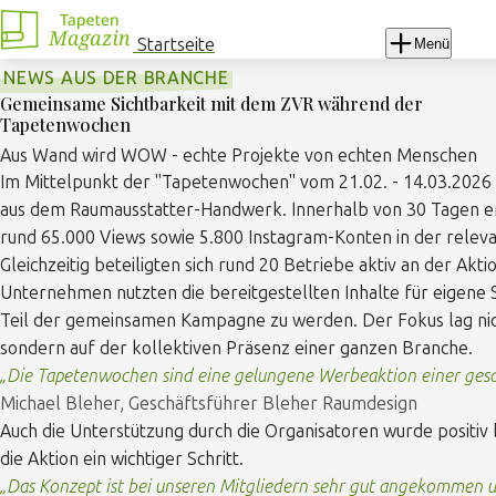
Navigation
überspringen
Startseite
Menü
NEWS AUS DER BRANCHE
Gemeinsame Sichtbarkeit mit dem ZVR während der
Tapetenwochen
Aus Wand wird WOW - echte Projekte von echten Menschen
Im Mittelpunkt der "Tapetenwochen" vom 21.02. - 14.03.2026 
aus dem Raumausstatter-Handwerk. Innerhalb von 30 Tagen e
rund 65.000 Views sowie 5.800 Instagram-Konten in der relev
Gleichzeitig beteiligten sich rund 20 Betriebe aktiv an der Akt
Unternehmen nutzten die bereitgestellten Inhalte für eigene 
Teil der gemeinsamen Kampagne zu werden. Der Fokus lag nicht
sondern auf der kollektiven Präsenz einer ganzen Branche.
Die Tapetenwochen sind eine gelungene Werbeaktion einer gesam
Michael Bleher, Geschäftsführer Bleher Raumdesign
Auch die Unterstützung durch die Organisatoren wurde positiv 
die Aktion ein wichtiger Schritt.
Das Konzept ist bei unseren Mitgliedern sehr gut angekommen u