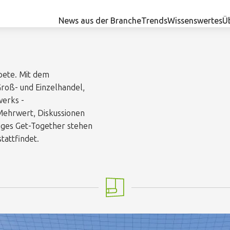
News aus der Branche
Trends
Wissenswertes
Ü
pete. Mit dem
Groß- und Einzelhandel,
werks -
ehrwert, Diskussionen
liges Get-Together stehen
tattfindet.