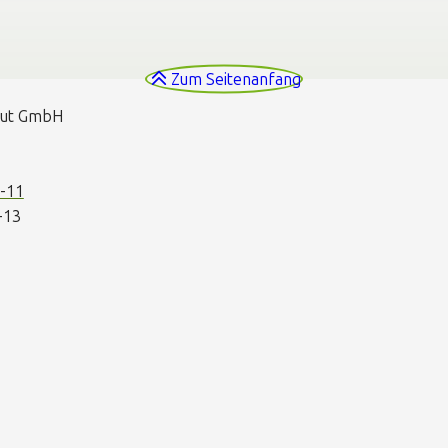
Zum Seitenanfang
itut GmbH
4-11
-13