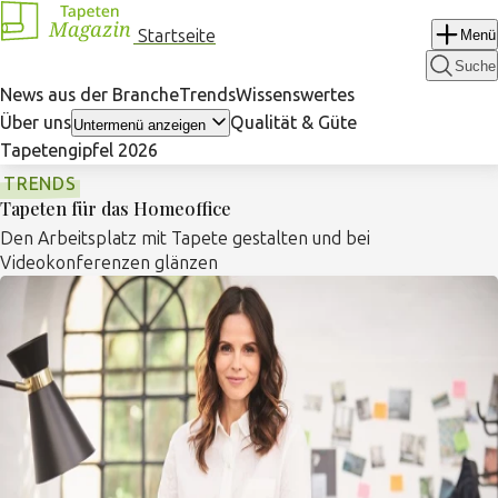
Navigation
Startseite
Menü
überspringen
Suche
News aus der Branche
Trends
Wissenswertes
Über uns
Qualität & Güte
Untermenü anzeigen
Tapetengipfel 2026
TRENDS
Tapeten für das Homeoffice
Den Arbeitsplatz mit Tapete gestalten und bei
Videokonferenzen glänzen