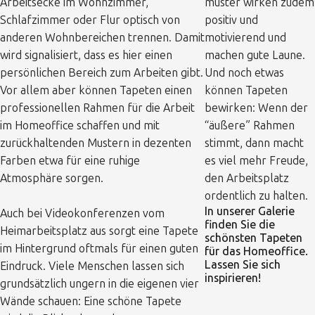
Arbeitsecke im Wohnzimmer,
muster wirken zudem
Schlafzimmer oder Flur optisch von
positiv und
anderen Wohnbereichen trennen. Damit
motivierend und
wird signalisiert, dass es hier einen
machen gute Laune.
persönlichen Bereich zum Arbeiten gibt.
Und noch etwas
Vor allem aber können Tapeten einen
können Tapeten
professionellen Rahmen für die Arbeit
bewirken: Wenn der
im Homeoffice schaffen und mit
“äußere” Rahmen
zurückhaltenden Mustern in dezenten
stimmt, dann macht
Farben etwa für eine ruhige
es viel mehr Freude,
Atmosphäre sorgen.
den Arbeitsplatz
ordentlich zu halten.
In unserer Galerie
Auch bei Videokonferenzen vom
finden Sie die
Heimarbeitsplatz aus sorgt eine Tapete
schönsten Tapeten
im Hintergrund oftmals für einen guten
für das Homeoffice.
Lassen Sie sich
Eindruck. Viele Menschen lassen sich
inspirieren!
grundsätzlich ungern in die eigenen vier
Wände schauen: Eine schöne Tapete