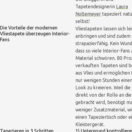
Tapetendesignerin
Laura
Noltemeyer
tapeziert natü
selbst!
Die Vorteile der modernen
Vliestapeten lassen sich le
Vliestapete überzeugen Interior-
anbringen und sind zudem
Fans
strapazierfähig. Kein Wund
dass so viele Interior-Fans 
Material schwören. 80 Pro
verkauften Tapeten sind b
aus Vlies und ermöglichen 
nur wenigen Stunden eine
Look zu kreieren. Weil die
direkt von der Rolle an di
gebracht wird, benötigt m
weniger Zusatzmaterial, w
einen Tapeziertisch oder e
Kleistergerät.
Tapezieren in 3 Schritten
1) Untergrund kontrollier