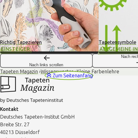
Richtig Tapezieren
Tapetensymbole
EINSTEIGER
ALLGEMEINE I
Nach rech
Nach links scrollen
Tapeten Magazin
Wissenswertes
Kleine Farbenlehre
Zum Seitenanfang
Kontakt
Deutsches Tapeten-Institut GmbH
Breite Str. 27
40213 Düsseldorf