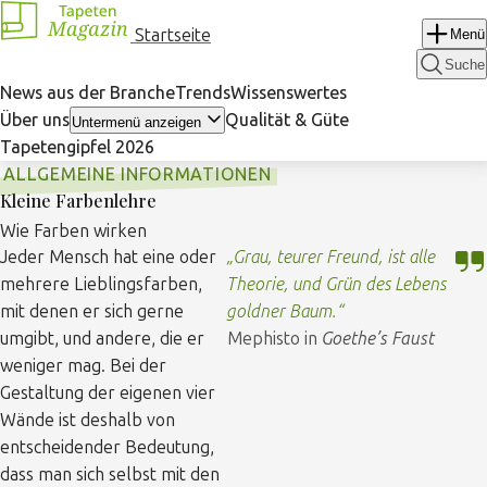
Navigation
Startseite
Menü
überspringen
Suche
News aus der Branche
Trends
Wissenswertes
Über uns
Qualität & Güte
Untermenü anzeigen
Tapetengipfel 2026
ALLGEMEINE INFORMATIONEN
Kleine Farbenlehre
Wie Farben wirken
Jeder Mensch hat eine oder
Grau, teurer Freund, ist alle
mehrere Lieblingsfarben,
Theorie, und Grün des Lebens
mit denen er sich gerne
goldner Baum.
umgibt, und andere, die er
Mephisto in
Goethe’s Faust
weniger mag. Bei der
Gestaltung der eigenen vier
Wände ist deshalb von
entscheidender Bedeutung,
dass man sich selbst mit den