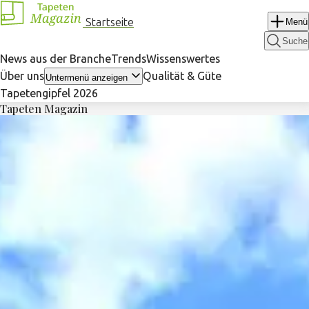
Navigation
Startseite
Menü
überspringen
Suche
News aus der Branche
Trends
Wissenswertes
Über uns
Qualität & Güte
Untermenü anzeigen
Tapetengipfel 2026
Tapeten Magazin